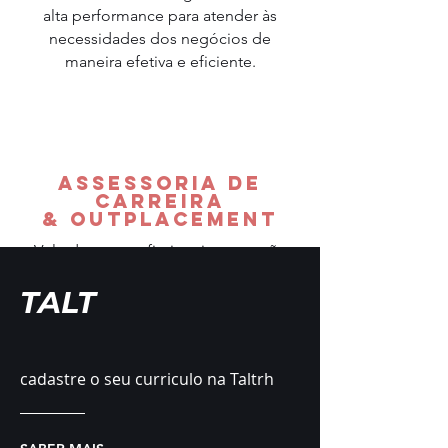
alta performance para atender às
necessidades dos negócios de
maneira efetiva e eficiente.
Assessoria de
Carreira
& Outplacement
Voltado aos profissionais que estão
trabalhando e não têm tempo para
TALT
reunir esforços e estratégias individuais
por uma melhor recolocação
profissional. Através das nossas
estratégias e assessoria, maximizamos
cadastre o seu curriculo na Taltrh
as chances do desejo de uma
recolocação para torná-lo realidade.