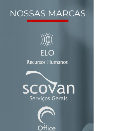
NOSSAS MARCAS
​Nós conectamos
pessoas, empresas e
soluções
Nossa equipe dedica-se a agregar
valor e eficiência à sua empresa,
trabalhando para que cada projeto
desenvolvido proporcione uma
experiência assertiva e de
qualidade.