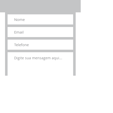
Temporários
Com a contratação temporária, é
possível suprir demandas urgentes de
maneira ágil. O nosso amplo
conhecimento do mercado e equipe
especializada possibilitam uma boa
contratação, provendo tanto
funcionários para a área operacional,
quanto para setores de liderança.
Treinamento e
Desenvolvimento
Comportamental
Enviar
Com a nossa tecnologia em gestão de
pessoas, aperfeiçoamos as atitudes e