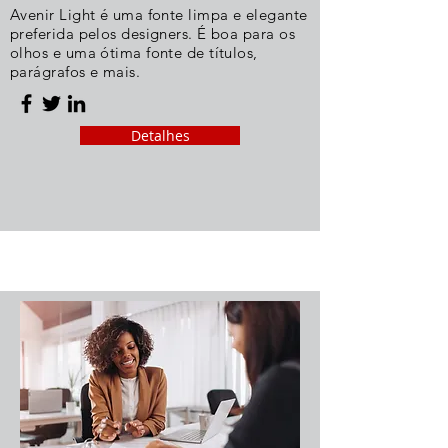
Avenir Light é uma fonte limpa e elegante
preferida pelos designers. É boa para os
olhos e uma ótima fonte de títulos,
parágrafos e mais.
Detalhes