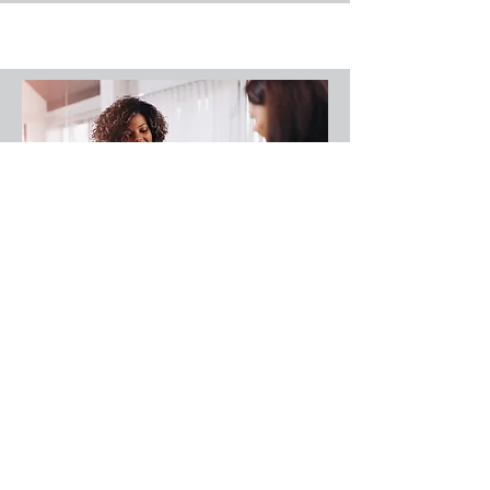
VAGA 1
Assistente comercial
Avenir Light é uma fonte limpa e elegante
preferida pelos designers. É boa para os
olhos e uma ótima fonte de títulos,
parágrafos e mais.